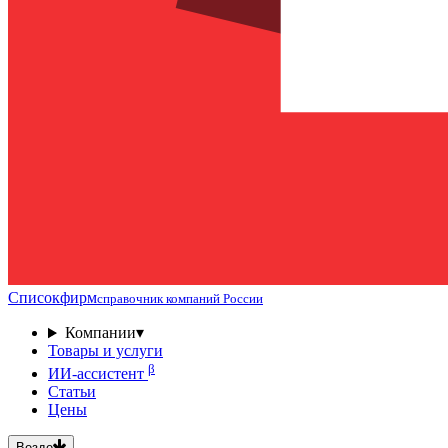
Списокфирм
справочник компаний России
Компании
▾
Товары и услуги
β
ИИ-ассистент
Статьи
Цены
Везде