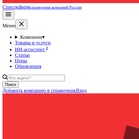
Списокфирм
справочник компаний России
Меню
Компании
▾
Товары и услуги
β
ИИ-ассистент
Статьи
Цены
Обновления
Поиск
Добавить компанию в справочник
Вход