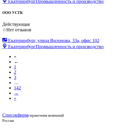
Екатеринбург
Промышленность и производство
ООО УСТК
Действующая
☆
Нет отзывов
Екатеринбург, улица Вилонова, 33а, офис 102
Екатеринбург
Промышленность и производство
«
←
1
2
3
…
142
→
»
Списокфирм
справочник компаний
России