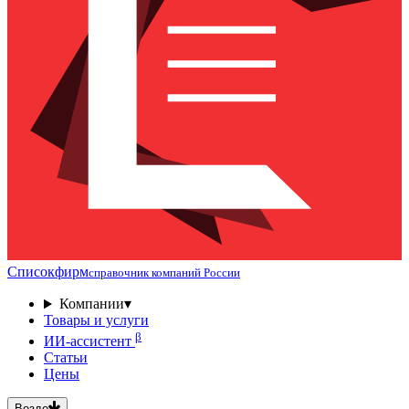
Списокфирм
справочник компаний России
Компании
▾
Товары и услуги
β
ИИ-ассистент
Статьи
Цены
Везде