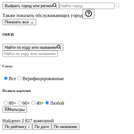
Выбрать город или регион
Также показать обслуживающих город
Показать все
→
ОКВЭД
Найти по коду или названию
Статус
Все
Верифицированные
Полнота карточки
80
+
60
+
40
+
Любой
Фильтры
Найдено 2 827 компаний
По рейтингу
↓
По дате
По названию