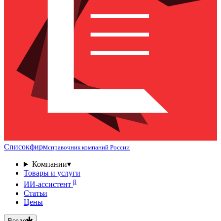
Списокфирм
справочник компаний России
Компании
▾
Товары и услуги
β
ИИ-ассистент
Статьи
Цены
Везде