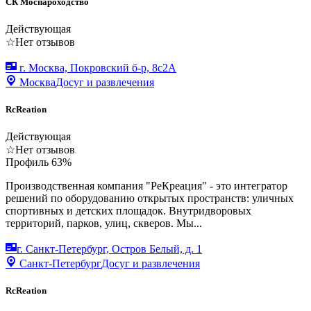
СК Моспароходство
Действующая
☆
Нет отзывов
г. Москва, Покровский б-р, 8с2А
Москва
Досуг и развлечения
RcReation
Действующая
☆
Нет отзывов
Профиль
63
%
Производственная компания "РеКреация" - это интегратор
решений по оборудованию открытых пространств: уличных
спортивных и детских площадок. Внутридворовых
территорий, парков, улиц, скверов. Мы...
г. Санкт-Петербург, Остров Белый, д. 1
Санкт-Петербург
Досуг и развлечения
RcReation