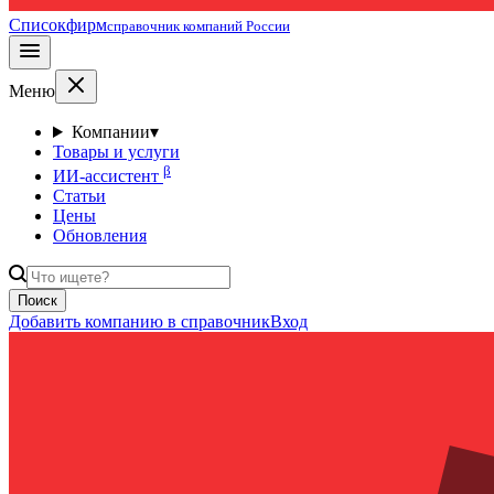
Списокфирм
справочник компаний России
Меню
Компании
▾
Товары и услуги
β
ИИ-ассистент
Статьи
Цены
Обновления
Поиск
Добавить компанию в справочник
Вход