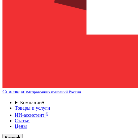
Списокфирм
справочник компаний России
Компании
▾
Товары и услуги
β
ИИ-ассистент
Статьи
Цены
Везде