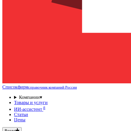
Списокфирм
справочник компаний России
Компании
▾
Товары и услуги
β
ИИ-ассистент
Статьи
Цены
Везде