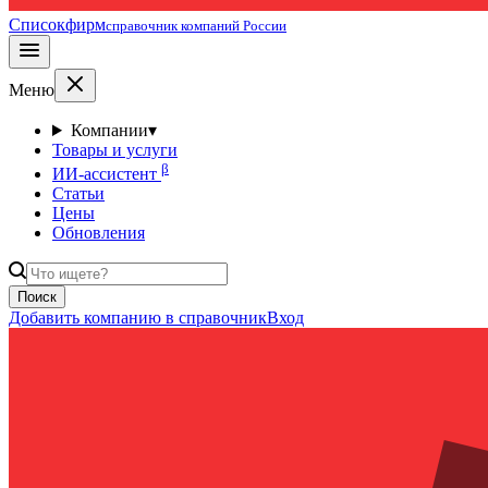
Списокфирм
справочник компаний России
Меню
Компании
▾
Товары и услуги
β
ИИ-ассистент
Статьи
Цены
Обновления
Поиск
Добавить компанию в справочник
Вход