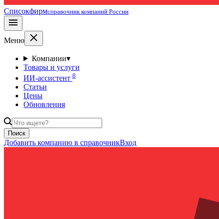
Списокфирм
справочник компаний России
Меню
Компании
▾
Товары и услуги
β
ИИ-ассистент
Статьи
Цены
Обновления
Поиск
Добавить компанию в справочник
Вход