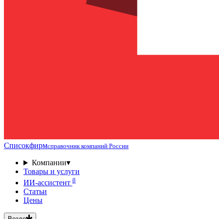
Списокфирм
справочник компаний России
Компании
▾
Товары и услуги
β
ИИ-ассистент
Статьи
Цены
Везде