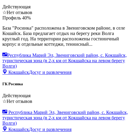
Действующая
☆
Нет отзывов
Профиль
40
%
База "Росинка" расположена в Звениговском районе, в селе
Кошайск. База предлагает отдых на берегу реки Волга
круглый год. На территории расположены гостиничный
корпус и отдельные коттеджи, теннисный...
Республика Марий Эл, Звениговский район, с. Кокшайск,
туристическая зона (в 2-х км от Кокшайска на левом берегу
Волги)
Кокшайск
Досуг и развлечения
ГК Росинка
Действующая
☆
Нет отзывов
Республика Марий Эл, Звениговский район, с. Кокшайск,
туристическая зона (в 2-х км от Кокшайска на левом берегу
Волги)
Кокшайск
Досуг и развлечения