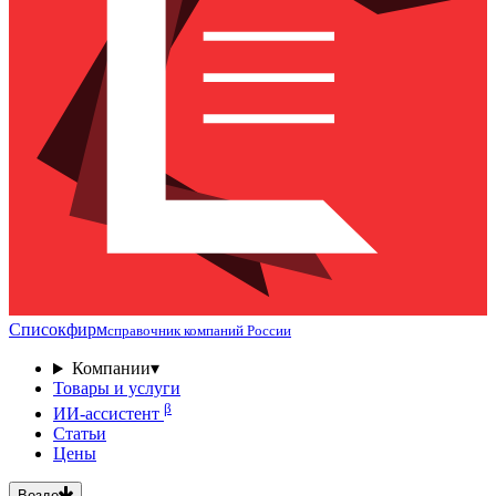
Списокфирм
справочник компаний России
Компании
▾
Товары и услуги
β
ИИ-ассистент
Статьи
Цены
Везде