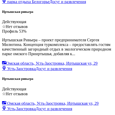
парка отдыха Белогорье
Досуг и развлечения
Иртышская ривьера
Действующая
☆
Нет отзывов
Профиль
53
%
Иртышская Ривьера – проект предпринимателя Сергея
Милютина. Концепция туркомплекса – предоставлять гостям
качественный загородный отдых в экологическом природном
парке омского Прииртышья, добавляя к...
Омская область, Усть-Заостровка, Иртышская ул, 29
Усть-Заостровка
Досуг и развлечения
Иртышская ривьера
Действующая
☆
Нет отзывов
Омская область, Усть-Заостровка, Иртышская ул, 29
Усть-Заостровка
Досуг и развлечения