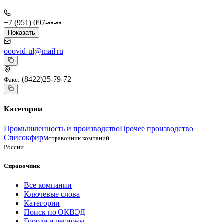
+7 (951) 097-••-••
Показать
ooovid-ul@mail.ru
(8422)25-79-72
Факс
:
Категории
Промышленность и производство
Прочее производство
Списокфирм
справочник компаний
России
Справочник
Все компании
Ключевые слова
Категории
Поиск по ОКВЭД
Города и регионы