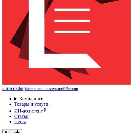
Списокфирм
справочник компаний России
Компании
▾
Товары и услуги
β
ИИ-ассистент
Статьи
Цены
Везде