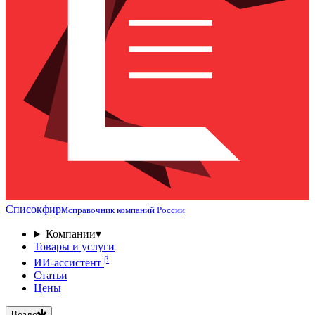
Списокфирм
справочник компаний России
Компании
▾
Товары и услуги
β
ИИ-ассистент
Статьи
Цены
Везде