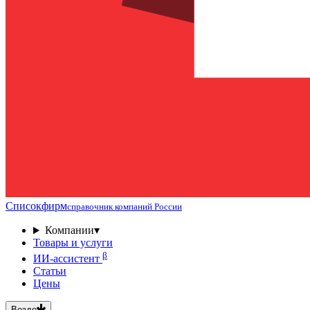
Списокфирм
справочник компаний России
Компании
▾
Товары и услуги
β
ИИ-ассистент
Статьи
Цены
Везде