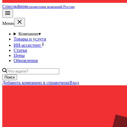
Списокфирм
справочник компаний России
Меню
Компании
▾
Товары и услуги
β
ИИ-ассистент
Статьи
Цены
Обновления
Поиск
Добавить компанию в справочник
Вход