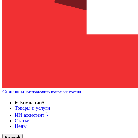
Списокфирм
справочник компаний России
Компании
▾
Товары и услуги
β
ИИ-ассистент
Статьи
Цены
Везде