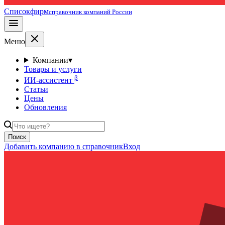
Списокфирм
справочник компаний России
Меню
Компании
▾
Товары и услуги
β
ИИ-ассистент
Статьи
Цены
Обновления
Поиск
Добавить компанию в справочник
Вход