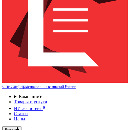
Списокфирм
справочник компаний России
Компании
▾
Товары и услуги
β
ИИ-ассистент
Статьи
Цены
Везде