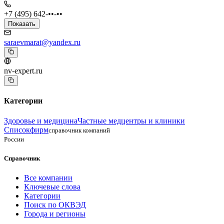
+7 (495) 642-••-••
Показать
saraevmarat@yandex.ru
nv-expert.ru
Категории
Здоровье и медицина
Частные медцентры и клиники
Списокфирм
справочник компаний
России
Справочник
Все компании
Ключевые слова
Категории
Поиск по ОКВЭД
Города и регионы