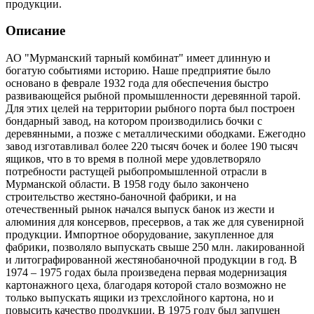
продукции.
Описание
АО "Мурманский тарный комбинат" имеет длинную и
богатую событиями историю. Наше предприятие было
основано в феврале 1932 года для обеспечения быстро
развивающейся рыбной промышленности деревянной тарой.
Для этих целей на территории рыбного порта был построен
бондарный завод, на котором производились бочки с
деревянными, а позже с металлическими ободками. Ежегодно
завод изготавливал более 220 тысяч бочек и более 190 тысяч
ящиков, что в то время в полной мере удовлетворяло
потребности растущей рыбопромышленной отрасли в
Мурманской области. В 1958 году было закончено
строительство жестяно-баночной фабрики, и на
отечественный рынок начался выпуск банок из жести и
алюминия для консервов, пресервов, а так же для сувенирной
продукции. Импортное оборудование, закупленное для
фабрики, позволяло выпускать свыше 250 млн. лакированной
и литографированной жестянобаночной продукции в год. В
1974 – 1975 годах была произведена первая модернизация
картонажного цеха, благодаря которой стало возможно не
только выпускать ящики из трехслойного картона, но и
повысить качество продукции. В 1975 году был запущен