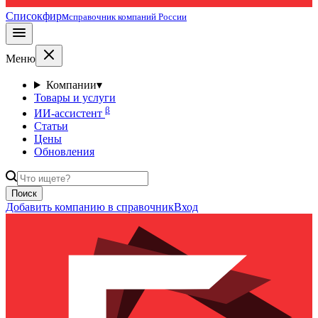
Списокфирм
справочник компаний России
Меню
Компании
▾
Товары и услуги
β
ИИ-ассистент
Статьи
Цены
Обновления
Поиск
Добавить компанию в справочник
Вход