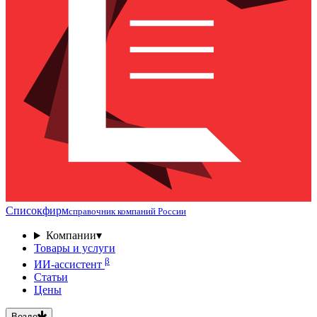
Списокфирм
справочник компаний России
Компании
▾
Товары и услуги
β
ИИ-ассистент
Статьи
Цены
Везде