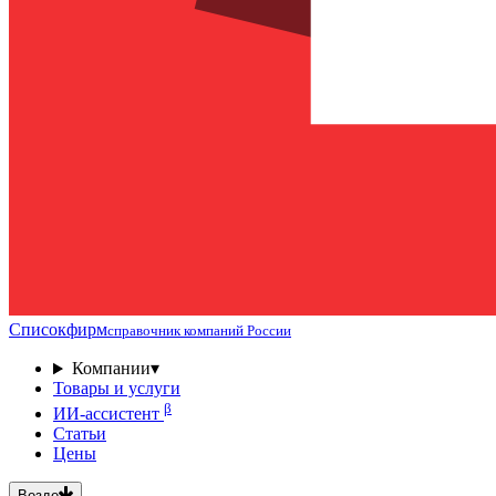
Списокфирм
справочник компаний России
Компании
▾
Товары и услуги
β
ИИ-ассистент
Статьи
Цены
Везде