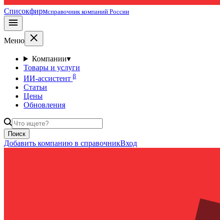
Списокфирм
справочник компаний России
Меню
Компании
▾
Товары и услуги
β
ИИ-ассистент
Статьи
Цены
Обновления
Поиск
Добавить компанию в справочник
Вход