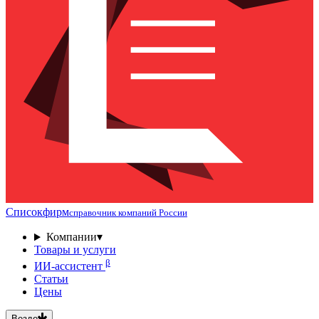
Списокфирм
справочник компаний России
Компании
▾
Товары и услуги
β
ИИ-ассистент
Статьи
Цены
Везде