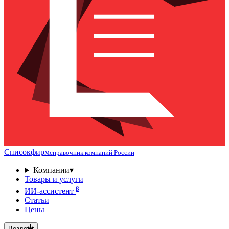
Списокфирм
справочник компаний России
Компании
▾
Товары и услуги
β
ИИ-ассистент
Статьи
Цены
Везде