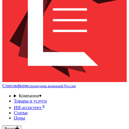
Списокфирм
справочник компаний России
Компании
▾
Товары и услуги
β
ИИ-ассистент
Статьи
Цены
Везде