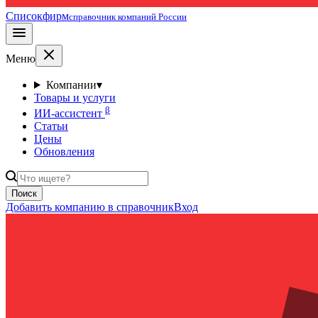
Списокфирм
справочник компаний России
Меню
Компании
▾
Товары и услуги
β
ИИ-ассистент
Статьи
Цены
Обновления
Поиск
Добавить компанию в справочник
Вход