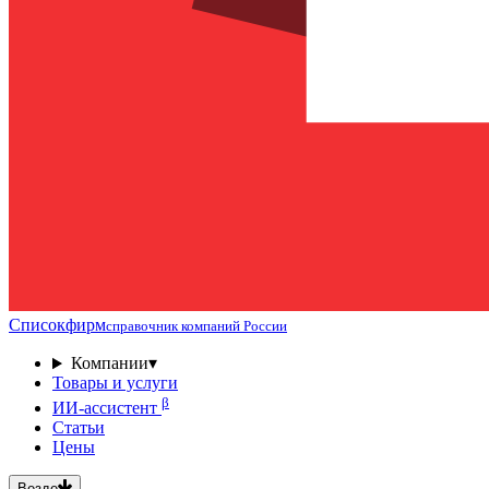
Списокфирм
справочник компаний России
Компании
▾
Товары и услуги
β
ИИ-ассистент
Статьи
Цены
Везде