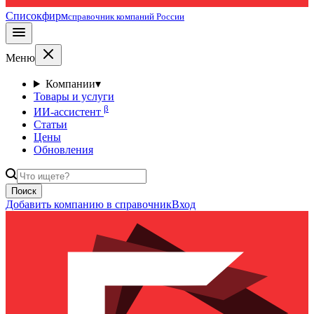
Списокфирм
справочник компаний России
Меню
Компании
▾
Товары и услуги
β
ИИ-ассистент
Статьи
Цены
Обновления
Поиск
Добавить компанию в справочник
Вход