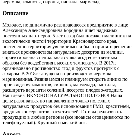
черемша, компоты, сиропы, пастила, мармелад.
Описание
Молодое, но динамично развивающееся предприятие в лице
Александра Александровича Бородина ищет надежных
постоянных партнеров. 5 лет назад был посажен малинник на
экологически чистой территории Краснодарского края,
постепенно территория увеличилась и было принято решение
заняться производством натуральных десертов из малины,
спроектирована специальная сушка ягод естественным
образом без воздействия высоких температур. В 2017г.
организовано производство ягод и фруктов протертых с
сахаром. В 2018г. запущена в производство черемша
маринованная. Развиваемся и планируем открыть линию по
производству компотов, сиропов, мармелада, пастилы,
расширить варианты солений, десертов плодово-ягодных.
Наш девиз: ВКУСНО! НАТУРАЛЬНО! ПОЛЕЗНО! Наша
цель: развиваться по направлению только полезных
натуральных продуктов без использования ГМО, красителей,
вредных консервантов, загустителей. Готовы реализовать
продукцию в любые регионы (все нюансы оговариваются по
телефонуe-mail). Крупный и мелкий опт.
Адреса