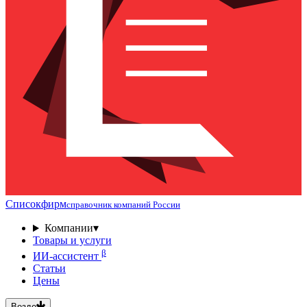
Списокфирм
справочник компаний России
Компании
▾
Товары и услуги
β
ИИ-ассистент
Статьи
Цены
Везде