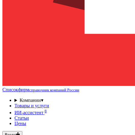
Списокфирм
справочник компаний России
Компании
▾
Товары и услуги
β
ИИ-ассистент
Статьи
Цены
Везде