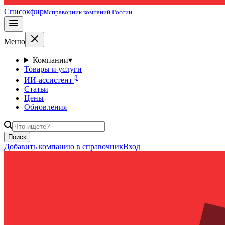
Списокфирм
справочник компаний России
Меню
Компании
▾
Товары и услуги
β
ИИ-ассистент
Статьи
Цены
Обновления
Поиск
Добавить компанию в справочник
Вход