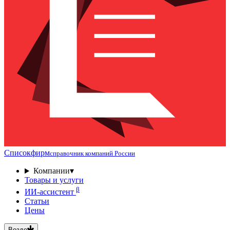
Списокфирм
справочник компаний России
Компании
▾
Товары и услуги
β
ИИ-ассистент
Статьи
Цены
Везде