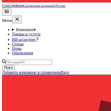
Списокфирм
справочник компаний России
Меню
Компании
▾
Товары и услуги
β
ИИ-ассистент
Статьи
Цены
Обновления
Поиск
Добавить компанию в справочник
Вход