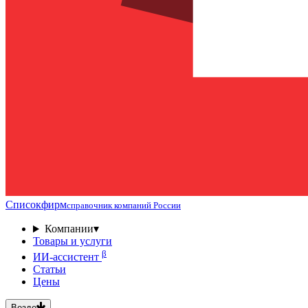
Списокфирм
справочник компаний России
Компании
▾
Товары и услуги
β
ИИ-ассистент
Статьи
Цены
Везде