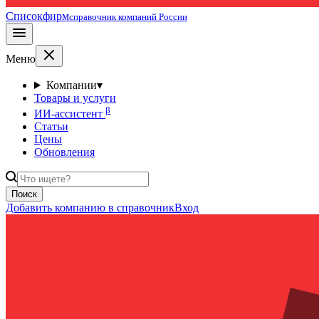
Списокфирм
справочник компаний России
Меню
Компании
▾
Товары и услуги
β
ИИ-ассистент
Статьи
Цены
Обновления
Поиск
Добавить компанию в справочник
Вход