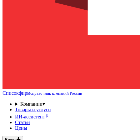
Списокфирм
справочник компаний России
Компании
▾
Товары и услуги
β
ИИ-ассистент
Статьи
Цены
Везде