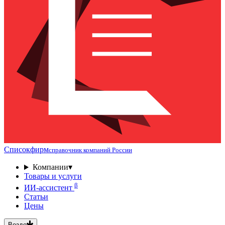
Списокфирм
справочник компаний России
Компании
▾
Товары и услуги
β
ИИ-ассистент
Статьи
Цены
Везде