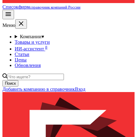
Списокфирм
справочник компаний России
Меню
Компании
▾
Товары и услуги
β
ИИ-ассистент
Статьи
Цены
Обновления
Поиск
Добавить компанию в справочник
Вход