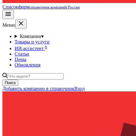
Списокфирм
справочник компаний России
Меню
Компании
▾
Товары и услуги
β
ИИ-ассистент
Статьи
Цены
Обновления
Поиск
Добавить компанию в справочник
Вход