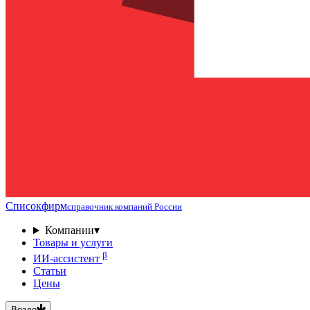
Списокфирм
справочник компаний России
Компании
▾
Товары и услуги
β
ИИ-ассистент
Статьи
Цены
Везде