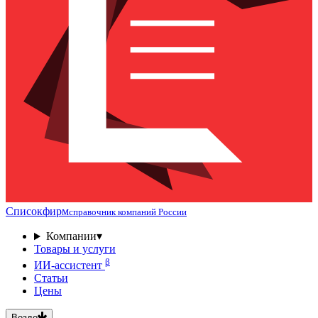
Списокфирм
справочник компаний России
Компании
▾
Товары и услуги
β
ИИ-ассистент
Статьи
Цены
Везде