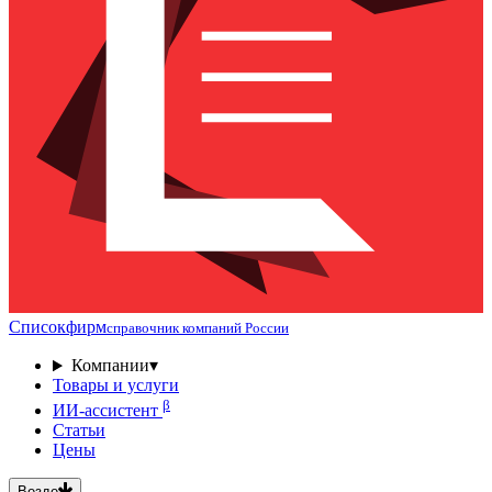
Списокфирм
справочник компаний России
Компании
▾
Товары и услуги
β
ИИ-ассистент
Статьи
Цены
Везде