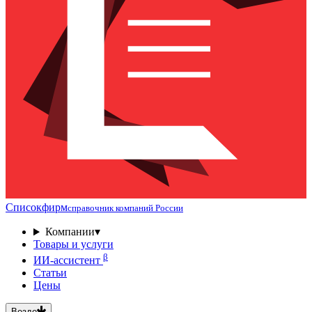
Списокфирм
справочник компаний России
Компании
▾
Товары и услуги
β
ИИ-ассистент
Статьи
Цены
Везде