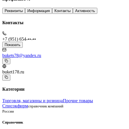
Реквизиты
Информация
Контакты
Активность
Контакты
+7 (951) 654-••-••
Показать
bukets78@yandex.ru
buket178.ru
Категории
Торговля, магазины и розница
Прочие товары
Списокфирм
справочник компаний
России
Справочник