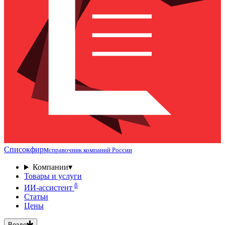
Списокфирм
справочник компаний России
Компании
▾
Товары и услуги
β
ИИ-ассистент
Статьи
Цены
Везде