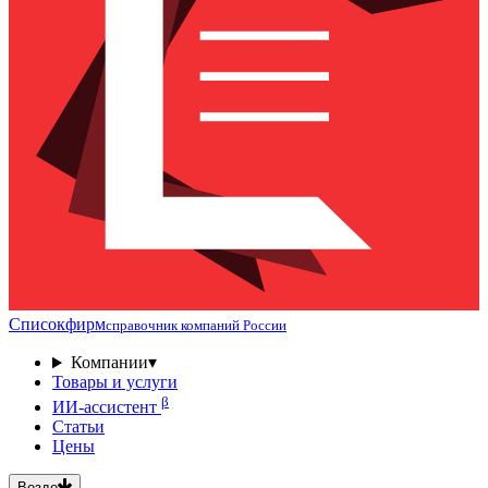
Списокфирм
справочник компаний России
Компании
▾
Товары и услуги
β
ИИ-ассистент
Статьи
Цены
Везде