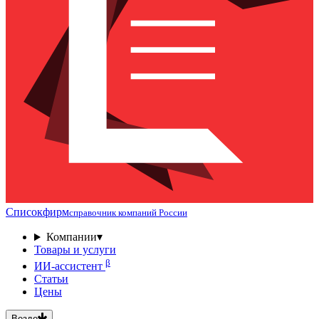
Списокфирм
справочник компаний России
Компании
▾
Товары и услуги
β
ИИ-ассистент
Статьи
Цены
Везде