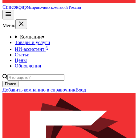
Списокфирм
справочник компаний России
Меню
Компании
▾
Товары и услуги
β
ИИ-ассистент
Статьи
Цены
Обновления
Поиск
Добавить компанию в справочник
Вход