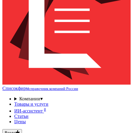
Списокфирм
справочник компаний России
Компании
▾
Товары и услуги
β
ИИ-ассистент
Статьи
Цены
Везде