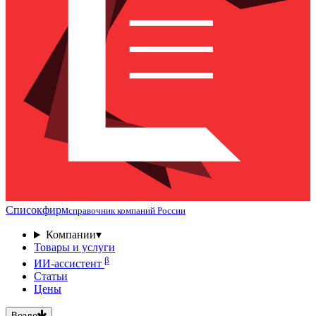
Списокфирм
справочник компаний России
Компании
▾
Товары и услуги
β
ИИ-ассистент
Статьи
Цены
Везде