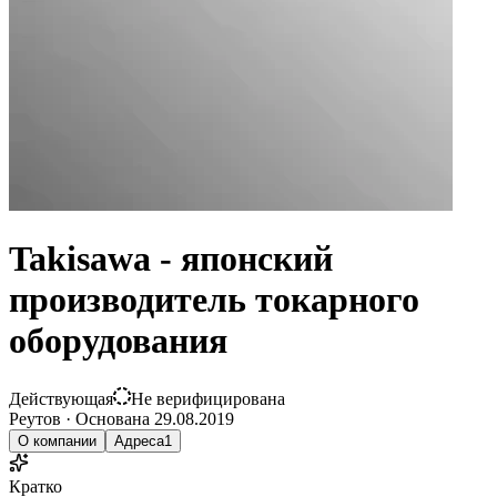
Takisawa - японский
производитель токарного
оборудования
Действующая
Не верифицирована
Реутов
·
Основана
29.08.2019
О компании
Адреса
1
Кратко