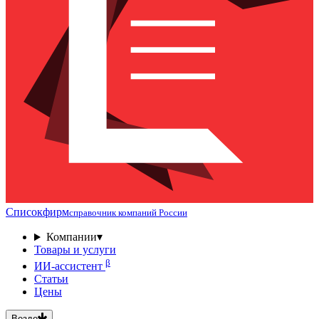
Списокфирм
справочник компаний России
Компании
▾
Товары и услуги
β
ИИ-ассистент
Статьи
Цены
Везде