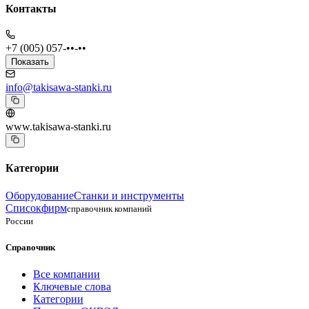
Контакты
+7 (005) 057-••-••
Показать
info@takisawa-stanki.ru
www.takisawa-stanki.ru
Категории
Оборудование
Станки и инструменты
Списокфирм
справочник компаний
России
Справочник
Все компании
Ключевые слова
Категории