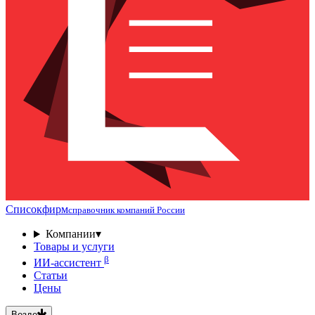
Списокфирм
справочник компаний России
Компании
▾
Товары и услуги
β
ИИ-ассистент
Статьи
Цены
Везде