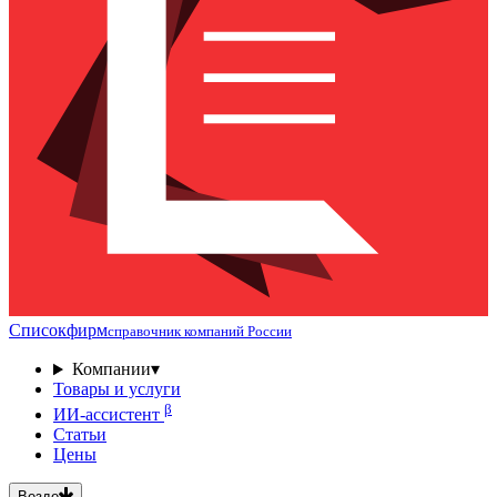
Списокфирм
справочник компаний России
Компании
▾
Товары и услуги
β
ИИ-ассистент
Статьи
Цены
Везде