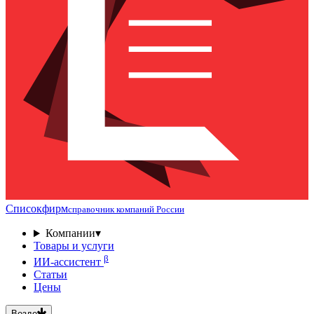
Списокфирм
справочник компаний России
Компании
▾
Товары и услуги
β
ИИ-ассистент
Статьи
Цены
Везде