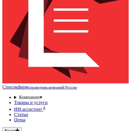
Списокфирм
справочник компаний России
Компании
▾
Товары и услуги
β
ИИ-ассистент
Статьи
Цены
Везде