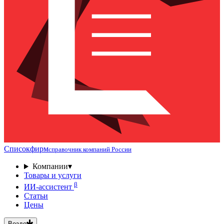
Списокфирм
справочник компаний России
Компании
▾
Товары и услуги
β
ИИ-ассистент
Статьи
Цены
Везде