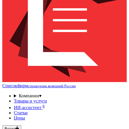
Списокфирм
справочник компаний России
Компании
▾
Товары и услуги
β
ИИ-ассистент
Статьи
Цены
Везде