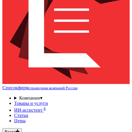
Списокфирм
справочник компаний России
Компании
▾
Товары и услуги
β
ИИ-ассистент
Статьи
Цены
Везде