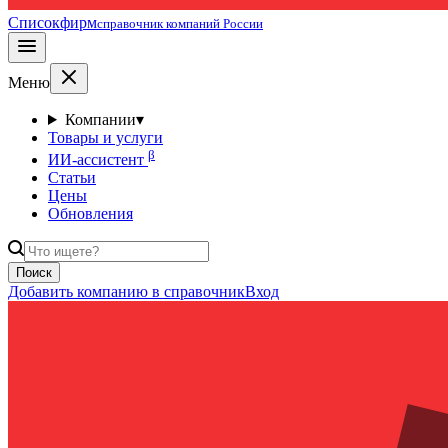
Списокфирм
справочник компаний России
Меню
Компании
▾
Товары и услуги
β
ИИ-ассистент
Статьи
Цены
Обновления
Поиск
Добавить компанию в справочник
Вход