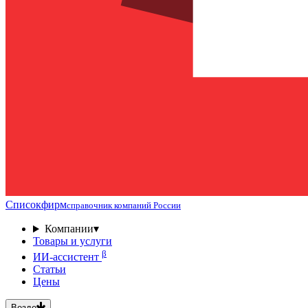
Списокфирм
справочник компаний России
Компании
▾
Товары и услуги
β
ИИ-ассистент
Статьи
Цены
Везде