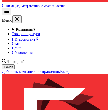
Списокфирм
справочник компаний России
Меню
Компании
▾
Товары и услуги
β
ИИ-ассистент
Статьи
Цены
Обновления
Поиск
Добавить компанию в справочник
Вход