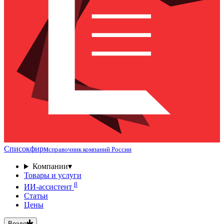
Списокфирм
справочник компаний России
Компании
▾
Товары и услуги
β
ИИ-ассистент
Статьи
Цены
Везде