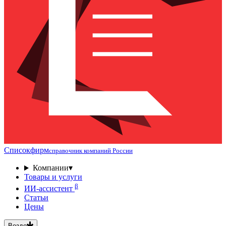
Списокфирм
справочник компаний России
Компании
▾
Товары и услуги
β
ИИ-ассистент
Статьи
Цены
Везде