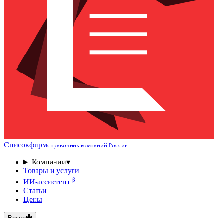
Списокфирм
справочник компаний России
Компании
▾
Товары и услуги
β
ИИ-ассистент
Статьи
Цены
Везде