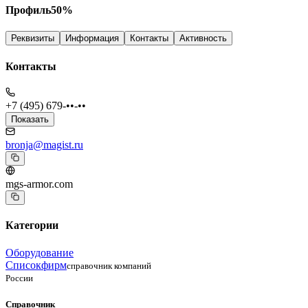
Профиль
50
%
Реквизиты
Информация
Контакты
Активность
Контакты
+7 (495) 679-••-••
Показать
bronja@magist.ru
mgs-armor.com
Категории
Оборудование
Списокфирм
справочник компаний
России
Справочник