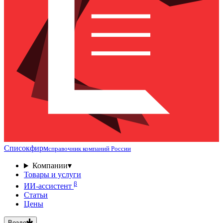
Списокфирм
справочник компаний России
Компании
▾
Товары и услуги
β
ИИ-ассистент
Статьи
Цены
Везде