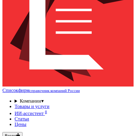
Списокфирм
справочник компаний России
Компании
▾
Товары и услуги
β
ИИ-ассистент
Статьи
Цены
Везде