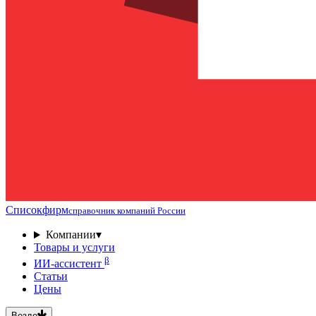
Списокфирм
справочник компаний России
Компании
▾
Товары и услуги
β
ИИ-ассистент
Статьи
Цены
Везде