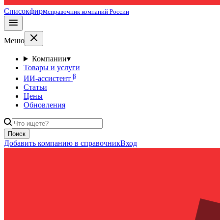
Списокфирм
справочник компаний России
Меню
Компании
▾
Товары и услуги
β
ИИ-ассистент
Статьи
Цены
Обновления
Поиск
Добавить компанию в справочник
Вход