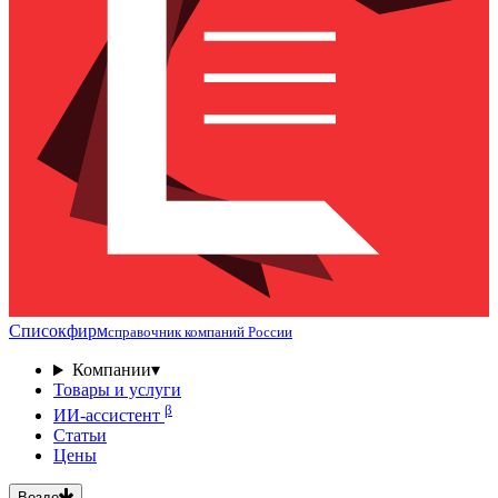
Списокфирм
справочник компаний России
Компании
▾
Товары и услуги
β
ИИ-ассистент
Статьи
Цены
Везде