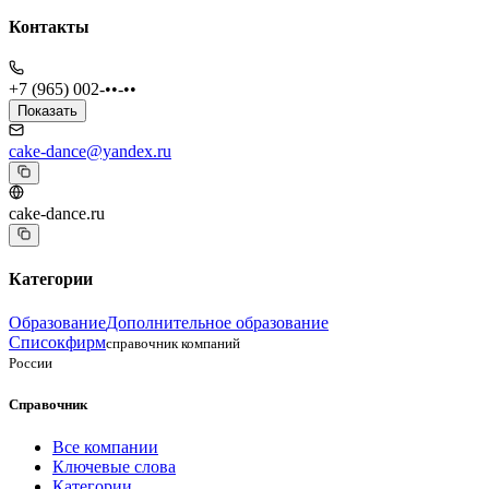
Контакты
+7 (965) 002-••-••
Показать
cake-dance@yandex.ru
cake-dance.ru
Категории
Образование
Дополнительное образование
Списокфирм
справочник компаний
России
Справочник
Все компании
Ключевые слова
Категории