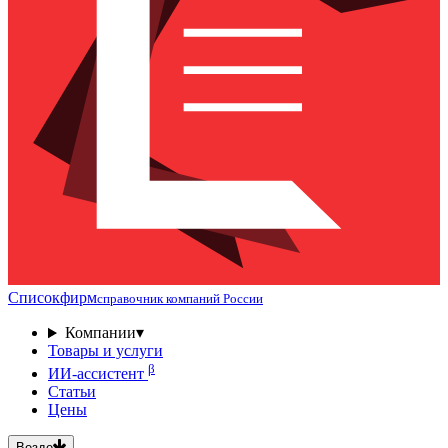
Списокфирм
справочник компаний России
Компании
▾
Товары и услуги
β
ИИ-ассистент
Статьи
Цены
Везде